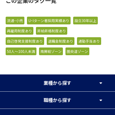
この企業のタグ一覧
流通・小売
U・Iターン者採用実績あり
設立30年以上
再雇用制度あり
昇給昇格制度あり
自己啓発支援制度あり
退職金制度あり
通勤手当あり
50人〜100人未満
南房総ゾーン
圏央道ゾーン
業種
から探す
職種
から探す