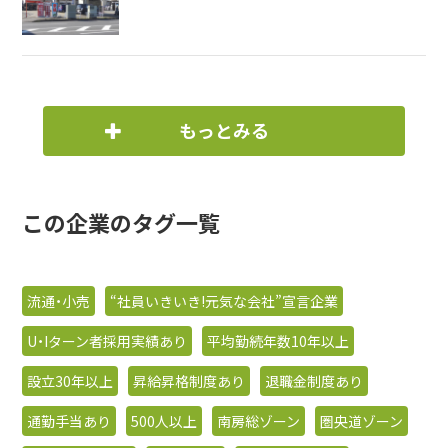
もっとみる
この企業のタグ一覧
流通・小売
“社員いきいき!元気な会社”宣言企業
U・Iターン者採用実績あり
平均勤続年数10年以上
設立30年以上
昇給昇格制度あり
退職金制度あり
通勤手当あり
500人以上
南房総ゾーン
圏央道ゾーン