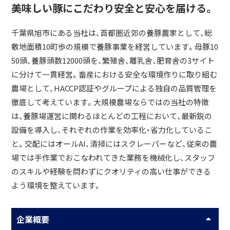
美味しい豚にこだわり安全と安心を届ける。
千葉県旭市にある当社は、首都圏近郊の養豚農家として、総
敷地面積10町歩の規模で養豚事業を経営しています。母豚10
50頭、養豚頭数12000頭を、繁殖舎、離乳舎、肥育舎の3サイト
に分けて一貫経営。畜産における安全な環境作りに取り組む
農場として、HACCP認証やグループによる独自の品質管理を
徹底して考えています。大規模農場ならではの当社の特徴
は、養豚場運営に関わるほとんどの工程において、最新鋭の
設備を導入し、それぞれの作業を効率化・省力化しているこ
と。交配にはオールAI、清掃にはスクレーパーなど、従来の農
場では手作業でおこなわれてきた業務を機械化し、スタッフ
のスキルや経験を問わずにクオリティの高い仕事ができる
よう環境を整えています。
企業概要