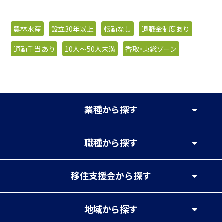
農林水産
設立30年以上
転勤なし
退職金制度あり
通勤手当あり
10人〜50人未満
香取・東総ゾーン
業種
から探す
職種
から探す
移住支援金
から探す
地域
から探す