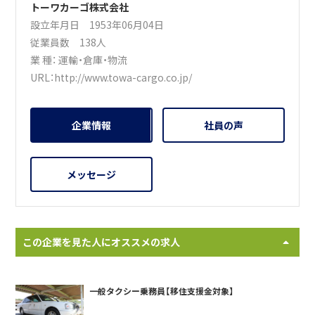
トーワカーゴ株式会社
設立年月日 1953年06月04日
従業員数 138人
業 種：
運輸・倉庫・物流
URL：
http://www.towa-cargo.co.jp/
企業情報
社員の声
メッセージ
この企業を見た人にオススメの求人
一般タクシー乗務員【移住支援金対象】