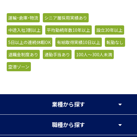
運輸・倉庫・物流
シニア層採用実績あり
中途入社3割以上
平均勤続年数10年以上
設立30年以上
5日以上の連続休暇OK
有給取得実績10日以上
転勤なし
退職金制度あり
通勤手当あり
100人〜300人未満
空港ゾーン
業種
から探す
職種
から探す