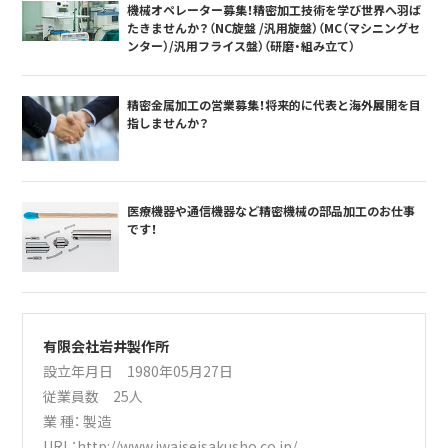
機械オペレーター募集！精密加工技術を学び世界へ羽ば
たきませんか？（NC旋盤 /汎用旋盤）（MC（マシニングセ
ンター）/汎用フライス盤）（研磨・組み立て）
精密金属加工の営業募集！将来的に代表と海外展開を目
指しませんか？
医療機器や通信機器など精密機械の部品加工のお仕事
です！
有限会社岩井製作所
設立年月日 1980年05月27日
従業員数 25人
業 種：
製造
URL：
http://www.iwaiseisakusho.co.jp/