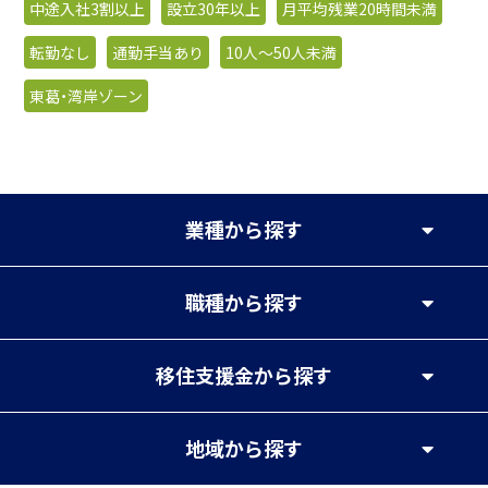
中途入社3割以上
設立30年以上
月平均残業20時間未満
転勤なし
通勤手当あり
10人〜50人未満
東葛・湾岸ゾーン
業種
から探す
職種
から探す
移住支援金
から探す
地域
から探す