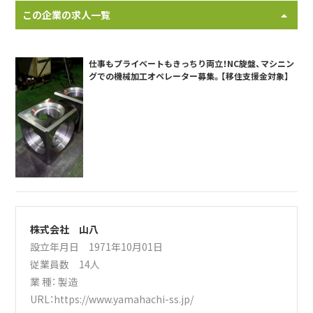
この企業の求人一覧
仕事もプライベートもきっちり両立！NC旋盤、マシニン
グでの機械加工オペレーター募集。【移住支援金対象】
株式会社 山八
設立年月日 1971年10月01日
従業員数 14人
業 種：
製造
URL：
https://www.yamahachi-ss.jp/