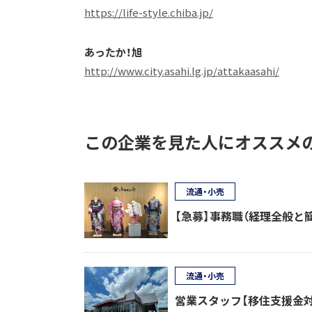
https://life-style.chiba.jp/
あったか！旭
http://www.city.asahi.lg.jp/attakaasahi/
この企業を見た人にオススメ
流通・小売
【急募】事務職（経理全般と
流通・小売
営業スタッフ【移住支援金対