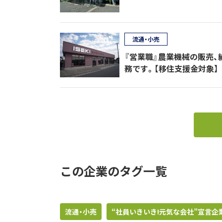
流通・小売
『営業職』農業機械の販売
務です。【移住支援金対象】
この企業のタグ一覧
流通・小売
“社員いきいき!元気な会社”宣言企