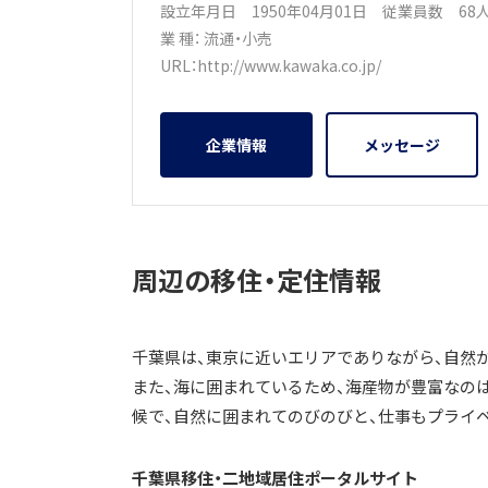
設立年月日 1950年04月01日
従業員数 6
業 種：
流通・小売
URL：
http://www.kawaka.co.jp/
企業情報
メッセージ
周辺の移住・定住情報
千葉県は、東京に近いエリアでありながら、自然
また、海に囲まれているため、海産物が豊富なの
候で、自然に囲まれてのびのびと、仕事もプライ
千葉県移住・二地域居住ポータルサイト