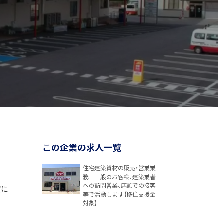
この企業の求人一覧
住宅建築資材の販売・営業業
務 一般のお客様、建築業者
への訪問営業、店頭での接客
望に
等で活動します【移住支援金
対象】