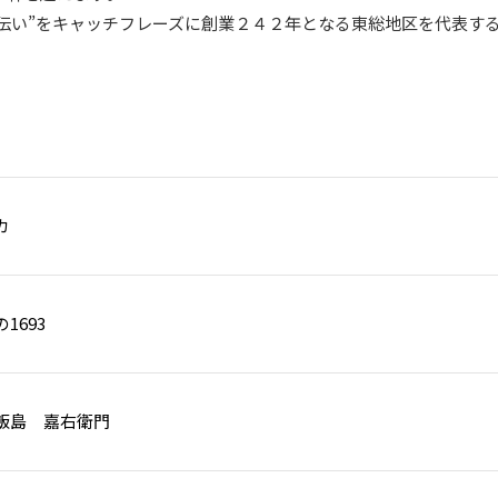
伝い”をキャッチフレーズに創業２４２年となる東総地区を代表す
カ
1693
飯島 嘉右衛門