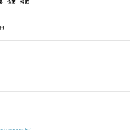
長 佐藤 博恒
0円
tetsugen.co.jp/