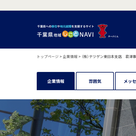
トップページ
>
企業情報
>
（株）テツゲン東日本支店 君津
企業情報
雰囲気
メッ