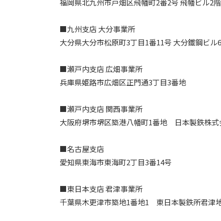
福岡県北九州市戸畑区飛幡町2番2号 飛幡ビル2階
■九州支店 大分事業所
大分県大分市松原町3丁目1番11号 大分鐵鋼ビル
■瀬戸内支店 広畑事業所
兵庫県姫路市広畑区正門通3丁目3番地
■瀬戸内支店 関西事業所
大阪府堺市堺区築港八幡町1番地 日本製鉄株式会
■名古屋支店
愛知県東海市東海町2丁目3番14号
■東日本支店 君津事業所
千葉県木更津市築地1番地1 東日本製鉄所君津