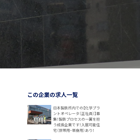
この企業の求人一覧
日本製鉄所内での【化学プラ
ントオペレータ〔正社員〕】募
集！製鉄プロセスの一翼を担
う成長企業です！入居可能住
宅（世帯用・単身用）あり！