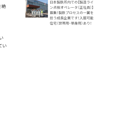
日本製鉄所内での【製造ライ
を絶
ン点検オペレータ〔正社員〕】
募集！製鉄プロセスの一翼を
担う成長企業です！入居可能
住宅（世帯用・単身用）あり！
い
てい