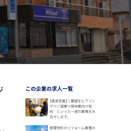
ジ
この企業の求人一覧
【賃貸営業】ご要望をヒアリン
グ⇒ご提案⇒現地案内⇒契
約 といった一連の業務をお
任せします。
管理物件のリフォーム業務の