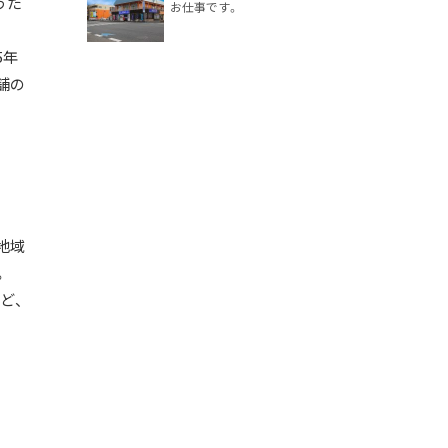
うた
お仕事です。
5年
舗の
。
地域
。
ど、