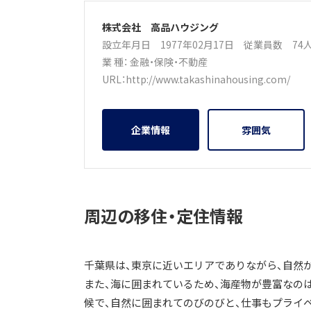
株式会社 高品ハウジング
設立年月日 1977年02月17日
従業員数 7
業 種：
金融・保険・不動産
URL：
http://www.takashinahousing.com/
企業情報
雰囲気
周辺の移住・定住情報
千葉県は、東京に近いエリアでありながら、自然
また、海に囲まれているため、海産物が豊富なの
候で、自然に囲まれてのびのびと、仕事もプライ