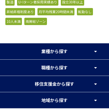
製造
U・Iターン者採用実績あり
設立30年以上
昇給昇格制度あり
月平均残業20時間未満
転勤なし
10人未満
南房総ゾーン
業種
から探す
職種
から探す
移住支援金
から探す
地域
から探す