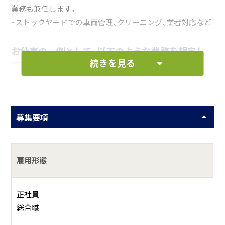
業務も兼任します。
・ストックヤードでの車両管理、クリーニング、業者対応など
お仕事の一例として、以下のような業務を想定し
続きを見る
ています。
カスタムカー販売に向けた企画や商品車仕上げ、車両
管理を通じて“クルマの魅力”を最大限に引き出しま
募集要項
す。
何をしている会社？
雇用形態
自動車関連事業を幅広く展開する企業で、ディーラー、リー
正社員
ス会社、レンタカー会社など全国の自動車事業者に向けて、
総合職
自動車の価格査定、販売、レンタル、整備、物流、EV関連事業な