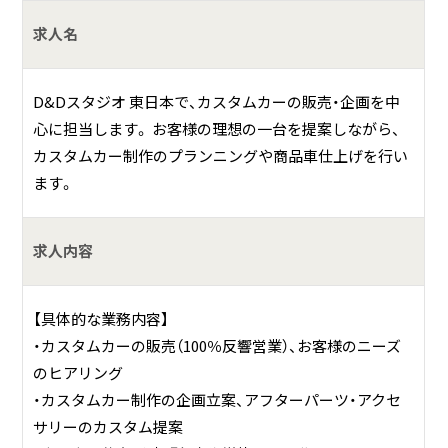
ど、多岐にわたるモビリティサービスを提供しています。
求人名
具体的には？
全国自動車ディーラーへのコンサルタント並びにプラット
D&Dスタジオ 東日本で、カスタムカーの販売・企画を中
ホーム構築・支援事業
心に担当します。 お客様の理想の一台を提案しながら、
各種自動車の小売・卸・紹介業務
カスタムカー制作のプランニングや商品車仕上げを行い
各種自動車の買取・車検・整備・パーツ販売等
ます。
ファイナンスの企画・運用業務等
リース支援事業
求人内容
車両残価構築並びに買取保証業務
保険代理店業務等
中古車販売事業
【具体的な業務内容】
BYD正規ディーラー事業（北海道・沖縄県）
・カスタムカーの販売（100％反響営業）、お客様のニーズ
不動産活用事業
のヒアリング
オリジナルカスタムカーの販売・パーツ開発
・カスタムカー制作の企画立案、アフターパーツ・アクセ
自動車の賃貸借事業
サリーのカスタム提案
社内外のクリーニング・写真撮影等の自動車価値向上事業