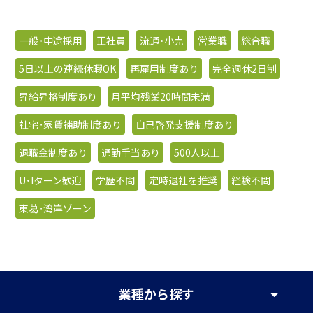
一般・中途採用
正社員
流通・小売
営業職
総合職
5日以上の連続休暇OK
再雇用制度あり
完全週休2日制
昇給昇格制度あり
月平均残業20時間未満
社宅・家賃補助制度あり
自己啓発支援制度あり
退職金制度あり
通勤手当あり
500人以上
U・Iターン歓迎
学歴不問
定時退社を推奨
経験不問
東葛・湾岸ゾーン
業種
から探す