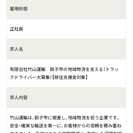
雇用形態
何をしている会社？
正社員
有限会社竹山運輸は、千葉県銚子市に拠点を置く一般貨物自
動車運送事業を営む会社です。具体的には、以下のような事
業を行っています。
求人名
■地域物流の担い手
有限会社竹山運輸 銚子市の地域物流を支える！トラッ
銚子市を中心とした地域において、様々な貨物の輸送を行っ
クドライバー大募集！【移住支援金対象】
ています。
地域経済や人々の生活を支える重要な役割を担っています。
求人内容
■多岐にわたる貨物輸送
青果物・水産物の貨物輸送をしています。
お客様の様々なニーズに対応できる体制を整えています。
竹山運輸は、銚子市に根差し、地域物流を担う企業です。
安全・確実な輸送を第一に、お客様からの信頼を積み重ね