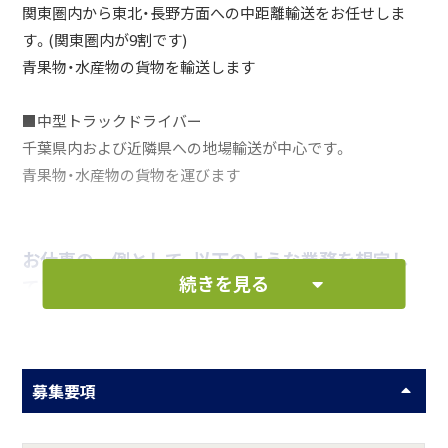
関東圏内から東北・長野方面への中距離輸送をお任せしま
す。(関東圏内が9割です)
青果物・水産物の貨物を輸送します
■中型トラックドライバー
千葉県内および近隣県への地場輸送が中心です。
青果物・水産物の貨物を運びます
お仕事の一例として、以下のような業務を想定し
続きを見る
ています。
輸送業務
募集要項
車両管理
配送記録の作成など