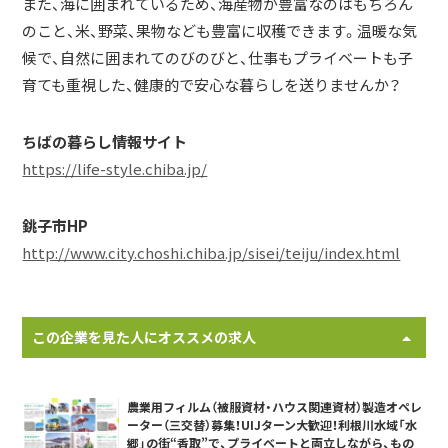
また、海に囲まれているため、海産物が豊富なのはもちろん
のこと、米、野菜、果物なども豊富に収穫できます。温暖な気
候で、自然に囲まれてのびのびと、仕事もプライベートも子
育ても重視した、健康的で安心な暮らしを送りませんか？
ちばの暮らし情報サイト
https://life-style.chiba.jp/
銚子市HP
http://www.city.choshi.chiba.jp/sisei/teiju/index.html
この企業を見た人にオススメの求人
農業用フィルム（被服資材・ハウス関連資材）製造オペレ
ーター（三交替）募集！UIJターン大歓迎！利根川水域「水
郷」の街“香取”で、プライベートと両立しながら、もの