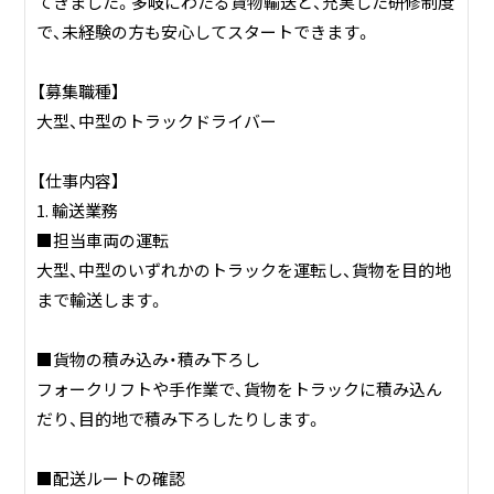
■広範囲な輸送ネットワーク
てきました。多岐にわたる貨物輸送と、充実した研修制度
地場輸送だけでなく、関東圏内や東北・長野方面への中距離
で、未経験の方も安心してスタートできます。
輸送も行っています。
広範囲な輸送ネットワークを活用し、効率的な輸送サービス
【募集職種】
を提供しています。
大型、中型のトラックドライバー
竹山運輸株式会社は、安全・確実な輸送を第一に考え、地域社
【仕事内容】
会の発展に貢献することを目指しています。長年の経験と実
1. 輸送業務
績に基づき、お客様からの信頼を築き上げてきました。
■担当車両の運転
大型、中型のいずれかのトラックを運転し、貨物を目的地
まで輸送します。
■貨物の積み込み・積み下ろし
フォークリフトや手作業で、貨物をトラックに積み込ん
だり、目的地で積み下ろしたりします。
■配送ルートの確認