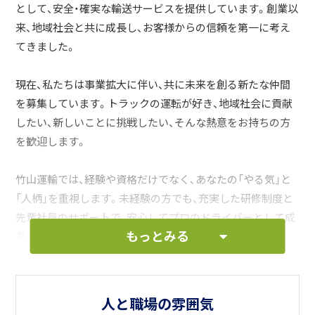
として、安全・確実な輸送サービスを提供しています。創業以
来、地域社会と共に成長し、お客様からの信頼を第一に考え
てきました。
現在、私たちは事業拡大に伴い、共に未来を創る新たな仲間
を募集しています。トラックの運転が好き、地域社会に貢献
したい、新しいことに挑戦したい、そんな熱意をお持ちの方
を歓迎します。
竹山運輸では、経験や資格だけでなく、あなたの「やる気」と
「人柄」を重視します。未経験の方でも、充実した研修制度と
先輩社員のサポートで、安心してプロのドライバーとして成
もっとみる
長できる環境です。
私たちの仕事は、決して楽なことばかりではありません。し
かし、地域社会を支える誇りと、お客様からの「ありがとう」
人と職場の雰囲気
という感謝の言葉が、何よりも私たちの原動力です。