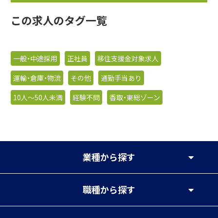
この求人のタグ一覧
一般・中途採用
正社員
移住支援金対象求人
運輸・倉庫・物流
その他
通勤手当あり
10人〜50人未満
経験不問
香取・東総ゾーン
業種
から探す
職種
から探す