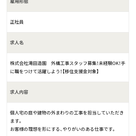
その他付随する業務
雇用形態
何をしている会社？
正社員
株式会社滝田造園は、千葉県匝瑳市を拠点に、造園業と外構
求人名
工事を手がけている会社です。
個人の住宅を中心に、庭の剪定や植栽、芝貼りといった造園
工事から、ブロック積み、レンガ積み、コンクリート工事、フ
株式会社滝田造園 外構工事スタッフ募集！未経験OK！手
ェンスやカーポートの設置などの外構工事まで、幅広く事業
に職をつけて活躍しよう！【移住支援金対象】
を行っています。お客様の暮らしを豊かにする「家と庭のベ
ストパートナー」として、丁寧な施工を心がけています。
求人内容
個人宅の庭や建物の外まわりの工事を担当していただき
ます。
お客様の理想を形にする、やりがいのある仕事です。