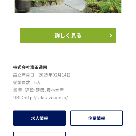
詳しく見る
株式会社滝田造園
設立年月日 2025年02月14日
従業員数 6人
業 種：
建設・建築
、
農林水産
URL：
http://takitazouen.jp/
求人情報
企業情報