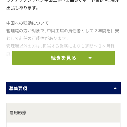
ワノテックジャパン中国工場への品質サポート業務や、海外
出張もあります。
中国への転勤について
管理職の方が対象で、中国工場の責任者として２年間を目安
として赴任の可能性があります。
管理職以外の方は、担当する業務により１週間～３ヶ月程
度、中国へ出張することがあります。
続きを見る
お仕事の一例として、以下のような業務を想定し
ています。
募集要項
品質の統計管理
品質マネジメントシステム規格の運用
雇用形態
製品検査・測定の指導、および実績取りまとめ