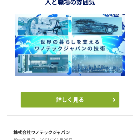
人と職場の雰囲気
この言葉はワノテックジャパンを支える重要なものづくり
哲学です。
「限りなき創造」「あくなき挑戦」「積み上げる信頼」という当
社の経営理念がひとつになることで、大きな力が生まれると
考えています。
これからも、世界をリードする技術集団として進化を続けて
いきます。
「和の技」を追求しながら、「精密金属プレス総合技術 世界N
o.1」を目指す当社で、世界トップレベルの技術を身につけ、
グローバルな活躍をしてみませんか？
詳しく見る
株式会社ワノテックジャパン
設立年月日 1961年01月28日