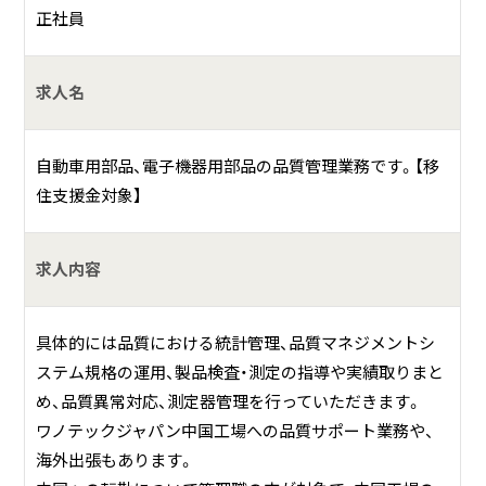
品質異常対応
正社員
測定器管理
求人名
何をしている会社？
自動車用部品、電子機器用部品の品質管理業務です。【移
人々の暮らしの柱となる家庭や社会。
住支援金対象】
人類が進歩する為に必要なテクノロジー。
そこに不可欠なピースを埋める役割をワノテックジャパンは
担っています。
求人内容
たとえば、指揮者と奏者、様々な楽器、演奏テクニック、コン
具体的には品質における統計管理、品質マネジメントシ
サートホールと音響が組み合わされ美しいハーモニーを響
ステム規格の運用、製品検査・測定の指導や実績取りまと
かせるオーケストラのように。
め、品質異常対応、測定器管理を行っていただきます。
あるいは、監督と役者、最新のテクノロジーを駆使した映像
ワノテックジャパン中国工場への品質サポート業務や、
や音楽、技術や美術を始めとしたあらゆるスタッフが力を合
海外出張もあります。
わせて完成する映画のように。