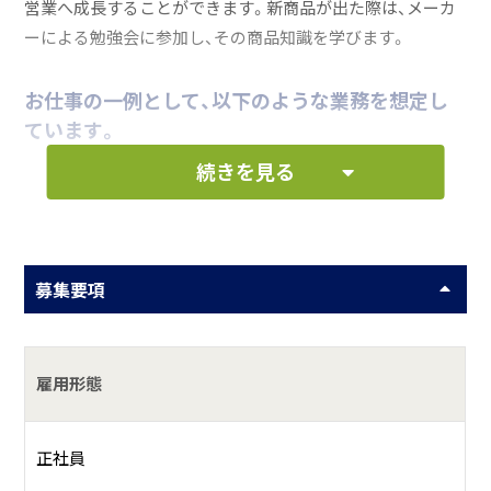
営業へ成長することができます。新商品が出た際は、メーカ
ーによる勉強会に参加し、その商品知識を学びます。
お仕事の一例として、以下のような業務を想定し
ています。
続きを見る
お客様から頂いた注文内容の確認
商品伝票の作成、管理業務
新商品の提案
募集要項
図面をもとにしたお客様とのお打合せ など
雇用形態
何をしている会社？
■住宅設備機器、建材の販売施工、管工事業及び住宅リフォ
正社員
ーム事業