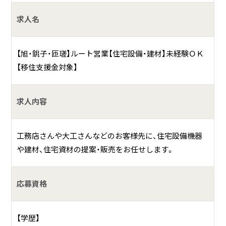
創業４２年、地域密着の会社で、社員の成長や幸福を企業と
求人名
して追求し、社員皆で成長を目指しています。住生活産業で、
地域のお客様に必要とされる企業となるべく、日々成長発展
を目指します。
【旭・銚子・匝瑳】ルート営業【住宅設備・建材】未経験ＯＫ
【移住支援金対象】
具体的には？
■地域と家族の幸せを見つめる、住まいの専門家
求人内容
「株式会社石川商会住宅機材」は、地域で多くのシェアがある
工務店さんや大工さんなどのお客様先に、住宅設備機器
住宅設備卸し業や、県の大型施設も行う水道設備工事業、お
や建材、住宅資材の提案・販売をお任せします。
客様と工務店さんとのマッチングサービスや、 地域最大級の
住宅イベントの運営など、住まいに関わる幅広い事業を展開
しています。
応募資格
創業４０年以上の老舗住設卸しとして、銚子・匝瑳・旭地域に
ある住宅のおよそ１／３には、当社から資材を卸させていた
【学歴】
だいています。