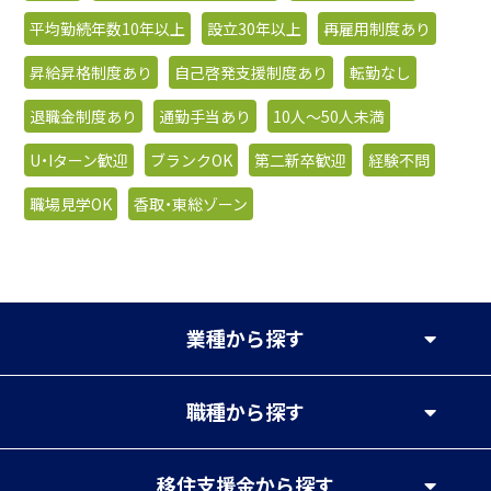
平均勤続年数10年以上
設立30年以上
再雇用制度あり
昇給昇格制度あり
自己啓発支援制度あり
転勤なし
退職金制度あり
通勤手当あり
10人〜50人未満
U・Iターン歓迎
ブランクOK
第二新卒歓迎
経験不問
職場見学OK
香取・東総ゾーン
業種
から探す
職種
から探す
移住支援金
から探す