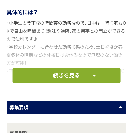
具体的には？
・小学生の登下校の時間帯の勤務なので、日中は一時帰宅もO
Kで自由な時間あり！趣味や通院、家の用事との両立ができる
ので便利です♪
・学校カレンダーに合わせた勤務形態のため、土日祝ほか春
夏冬休み時期などの休校日はお休みなので無理のない働き
方が可能！
・子供たちの元気な挨拶・笑顔・成長に喜びを感じられるやり
続きを見る
がいのあるお仕事です。
・経験不問。各種研修制度がありますので大型二種免許をお
持ちの方、安心してご応募ください。
募集要項
お仕事の一例として、以下のような業務を想定し
ています。
雇用形態