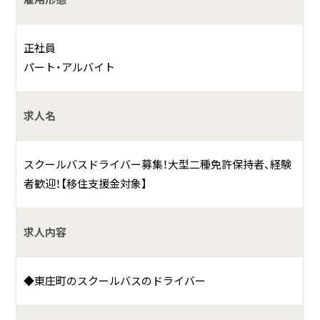
送迎バスの運転業務
正社員
何をしている会社？
パート・アルバイト
千葉県東庄町・成田市に営業所を構える貸切バス会社です。
求人名
具体的には？
スクールバスドライバー募集！大型二種免許保持者、経験
お客様を安全に目的地までご案内出来るよう、安全管理を徹
者歓迎！【移住支援金対象】
底してバスを運行しております。関東近隣の貸切観光バス、
成田空港や羽田空港に到着した海外のお客様のホテルへの
送迎や貸切バス旅行、修学旅行や部活動の送迎などにもご利
求人内容
用いただいております。
また自治体から委託を受けたスクールバスの運行もしてお
◆東庄町のスクールバスのドライバー
ります。