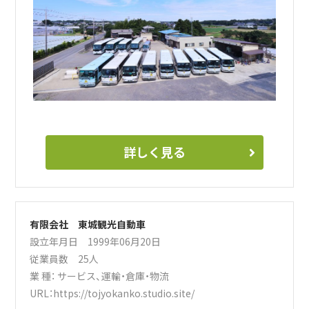
詳しく見る
有限会社 東城観光自動車
設立年月日 1999年06月20日
従業員数 25人
業 種：
サービス
、
運輸・倉庫・物流
URL：
https://tojyokanko.studio.site/