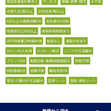
移住支援金対象求人
サービス
運輸・倉庫・物流
その他
中途入社3割以上
女性社員3割以上
5日以上の連続休暇OK
完全週休2日制
年間休日120日以上
昇給昇格制度あり
月平均残業20時間未満
転勤なし
通勤手当あり
10人〜50人未満
U・Iターン歓迎
シニアの方活躍中
ブランクOK
勤務日数・勤務時間相談可
学歴不問
時短勤務OK
経験不問
職場見学OK
育児・介護中の方活躍中
空港ゾーン
香取・東総ゾーン
業種
から探す