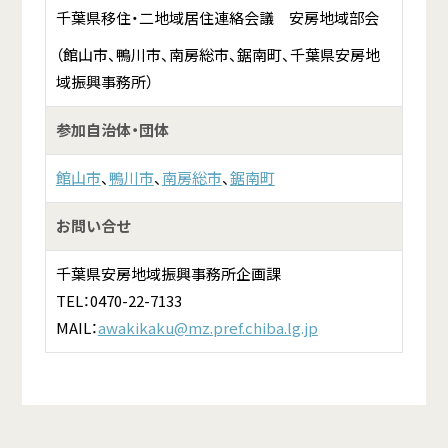
千葉県移住・二地域居住連絡会議 安房地域部会
（館山市、鴨川市、南房総市、鋸南町、千葉県安房地
域振興事務所）
参加自治体・団体
館山市
、
鴨川市
、
南房総市
、
鋸南町
お問い合せ
千葉県安房地域振興事務所企画課
TEL：0470-22-7133
MAIL：
awakikaku@mz.pref.chiba.lg.jp