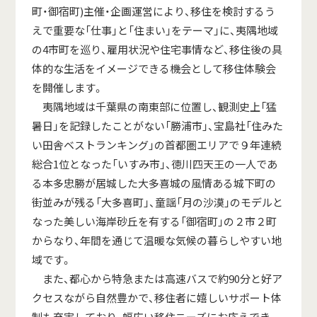
町・御宿町)主催・企画運営により、移住を検討するう
えで重要な
「仕事」と「住まい」
をテーマ」に、夷隅地域
の4市町を巡り、雇用状況や住宅事情など、
移住後の具
体的な生活をイメージできる機会として移住体験会
を開催
します。
夷隅地域は千葉県の南東部に位置し、観測史上「猛
暑日」を記録したことがない
「勝浦市」
、宝島社「住みた
い田舎ベストランキング」の首都圏エリアで９年連続
総合1位となった
「いすみ市」
、徳川四天王の一人であ
る本多忠勝が居城した大多喜城の風情ある城下町の
街並みが残る
「大多喜町」
、童謡「月の沙漠」のモデルと
なった美しい海岸砂丘を有する
「御宿町」
の２市２町
からなり、年間を通じて温暖な気候の暮らしやすい地
域です。
また、都心から特急または高速バスで約90分と好ア
クセスながら自然豊かで、移住者に嬉しいサポート体