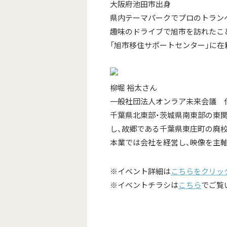
大阪府池田市出身
県内テーマパークでプロのトラン
趣味のドライブで旭市を訪れたこと
「旭市移住サポートセンター」に在
柳堀 裕太さん
一般社団法人オンラア未来会議 
千葉県北東部・茨城県南東部の東関
し、故郷である千葉県東庄町の廃
本業では会社を経営し、映像を主軸
※イベント詳細は
こちらをクリッ
※イベントチラシは
こちら
でご覧