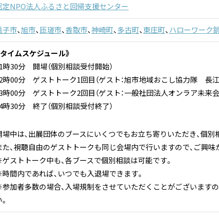
認定NPO法人ふるさと回帰支援センター
銚子市
、
旭市
、
匝瑳市
、
香取市
、
神崎町
、
多古町
、
東庄町
、
ハローワーク
《タイムスケジュール》
11時30分 開場（個別相談受付開始）
12時00分 ゲストトーク1回目（ゲスト：旭市地域おこし協力隊 長江
13時00分 ゲストトーク2回目（ゲスト：一般社団法人オンラア未来
14時30分 終了（個別相談受付終了）
開場中は、出展団体のブースにいくつでもお立ち寄りいただき、個別
また、視聴自由のゲストトークも同じ会場内で行いますので、ご興味
※ゲストトーク中も、各ブースで個別相談は可能です。
※時間内であれば、いつでも入退場できます。
※参加者多数の場合、入場規制をさせていただくことがございますの
い。