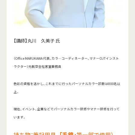
【講師】丸川 久美子 氏
（Office MARUKAWA 代表、カラ―コーディネーター、マナーOJTインスト
ラクター）元航空会社客室乗務員
色彩の資格を活かし、これまでに行ったパーソナルカラー診断は800名以
上。
現在、イベント、企業などでパーソナルカラー研修やマナー研修を行って
います。
持ち物：
筆記用具、
「手鏡」
第一部で使用）