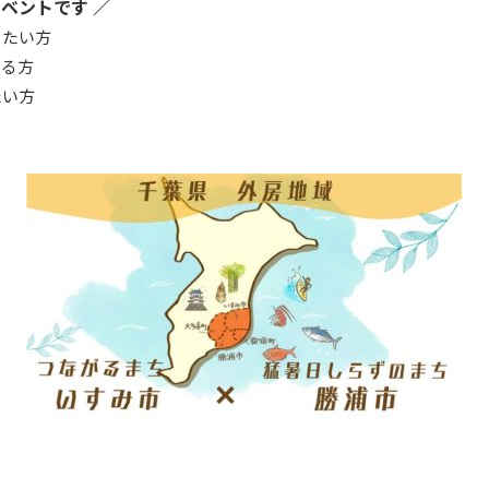
ベントです ／
りたい方
いる方
たい方