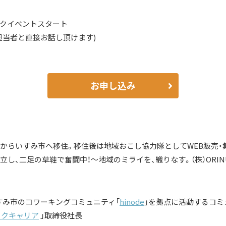
ークイベントスタート
体担当者と直接お話し頂けます)
お申し込み
道からいすみ市へ移住。移住後は地域おこし協力隊としてWEB販売・集
立し、二足の草鞋で奮闘中！〜地域のミライを、織りなす。（株）ORIN
すみ市のコワーキングコミュニティ「
hinode
」を拠点に活動するコミ
ークキャリア
」取締役社長