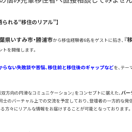
」で語られる“移住のリアル”】
葉県いすみ市・勝浦市
『
から移住経験者6名をゲストに招き、
ントを開催します。
からない失敗談や苦悩、移住前と移住後のギャップなど
を、テー
バー
者双方向の円滑なコミュニケーション』をコンセプトに据えた、
者同士のバーチャル上での交流を予定しており、登壇者の一方的な発
いる方々にリアルな情報をお届けすることが可能となっております。
。