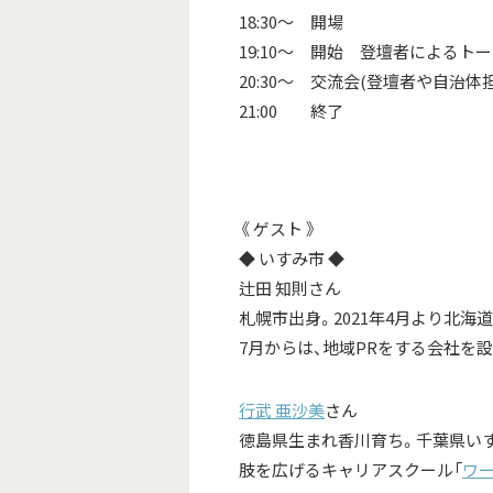
18:30～ 開場
19:10～ 開始 登壇者によるト
20:30～ 交流会(登壇者や自治
21:00 終了
《 ゲスト 》
◆ いすみ市 ◆
辻田 知則さん
札幌市出身。2021年4月より北海
7月からは、地域PRをする会社を設
行武 亜沙美
さん
徳島県生まれ香川育ち。千葉県い
肢を広げるキャリアスクール「
ワ