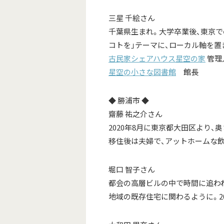
三星 千絵さん
千葉県生まれ。大学卒業後、東京で
コトを」テーマに、ローカル軸を置
古民家シェアハウス星空の家
管理
星空の小さな図書館
館長
◆ 勝浦市 ◆
齋藤 祐之介さん
2020年8月に東京都大田区より
移住後は夫婦で、アットホームな
堀口 智子さん
都会の高層ビルの中で時間に追われ
地域の既存住宅に関わるように。2