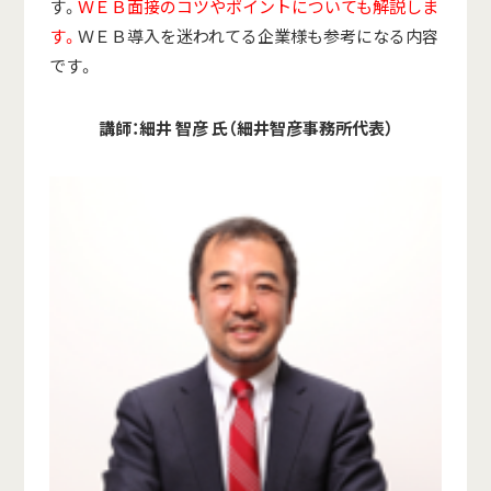
す。
ＷＥＢ面接のコツやポイントについても解説しま
す。
ＷＥＢ導入を迷われてる企業様も参考になる内容
です。
講師
：
細井
智彦 氏
（細井智彦事務所代表）