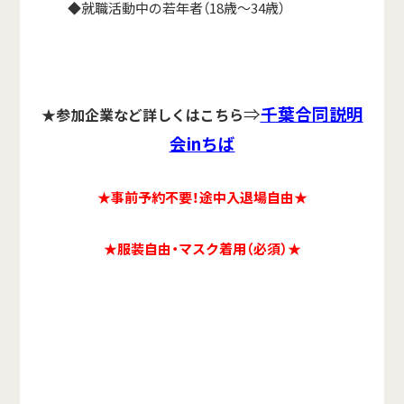
◆就職活動中の若年者（18歳～34歳）
⇒
千葉合同説明
★参加企業など詳しくはこちら
会inちば
★事前予約不要！途中入退場自由★
★服装自由・マスク着用（必須）★