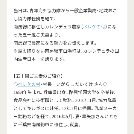
当日は、青年海外協力隊から一般企業勤務・地域おこ
し協力隊任務を経て、
南房総に移住しカレンデュラ農家（
ベレケの村
）にな
った五十嵐ご夫妻より、
南房総で農家になる魅力をお伝えします。
※霜の降りない南房総市白浜町は、カレンデュラの国
内生産日本一を誇ります。
【五十嵐ご夫妻のご紹介】
◇
ベレケの村
・村長 いがらし だいすけ さん◇
1984年生まれ、兵庫県出身。酪農学園大学を卒業後、
食品会社に技術職として勤務。2010年1月、協力隊員
としてキルギスに赴任。12年1月に帰国。乳業メーカ
ー勤務などを経て、2016年5月、妻・早矢加さんととも
に千葉県南房総市に移住し、就農。