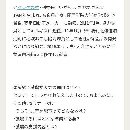
◇
ベレケの村
・副村長 いがらし さやか さん◇
1984年生まれ、奈良県出身。関西学院大学商学部を卒
業後、商用自動車メーカーに勤務。2011年1月、協力隊
員としてキルギスに赴任。13年1月に帰国後、北海道浦
河町に地域おこし協力隊員として着任。特産品の開発
などに取り組む。2016年5月、夫・大介さんとともに千
葉県南房総市に移住し、就農。
南房総で就農が人気の理由は！！？？
セミナーでしっかりお伝えしますので、お楽しみに。
その他、セミナーでは
・そもそも、南房総市ってどんな地域？
・就農するにはどんな準備が必要？
・就農の支援内容とは？