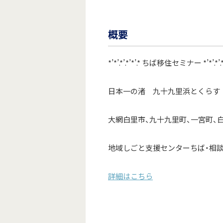
概要
*’*’.*’.*’*’.* ちば移住セミナー *’*’.*’.*’
日本一の渚 九十九里浜とくらす
大網白里市、九十九里町、一宮町、
地域しごと支援センターちば・相談
詳細はこちら