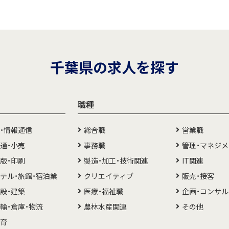
千葉県の求人を探す
職種
T・情報通信
総合職
営業職
通・小売
事務職
管理・マネジ
版・印刷
製造・加工・技術関連
IT関連
テル・旅館・宿泊業
クリエイティブ
販売・接客
設・建築
医療・福祉職
企画・コンサ
輸・倉庫・物流
農林水産関連
その他
教育