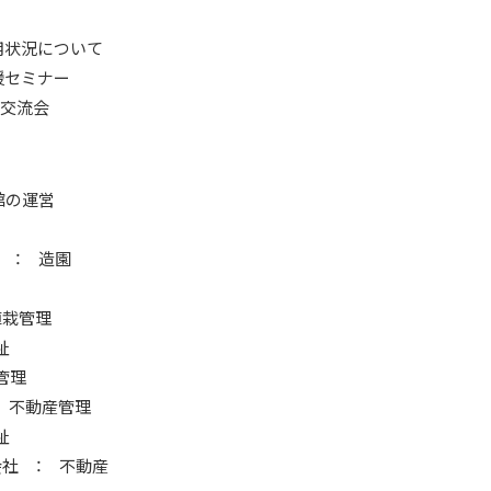
雇用状況について
支援セミナー
の交流会
館の運営
 ： 造園
植栽管理
祉
管理
 不動産管理
祉
社 ： 不動産