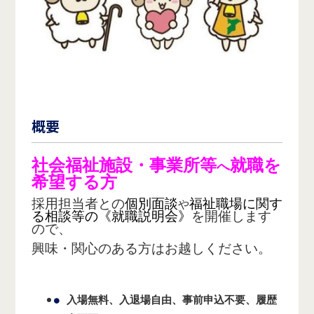
概要
社会福祉施設・事業所等
就職を
へ
希望する方
採用担当者との
個別面談
福祉職場に関す
や
る相談等の《就職説明会》
を開催します
ので、
興味・関心のある方はお越しください。
入場無料、入退場自由、事前申込不要、履歴