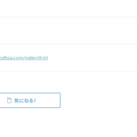
pdbsa.com/index.html
気になる！