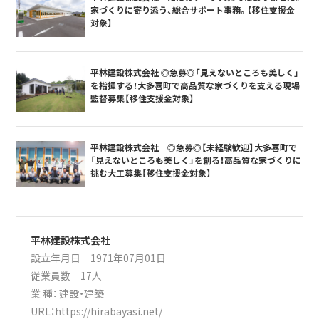
家づくりに寄り添う、総合サポート事務。【移住支援金
対象】
平林建設株式会社 ◎急募◎「見えないところも美しく」
を指揮する！大多喜町で高品質な家づくりを支える現場
監督募集【移住支援金対象】
平林建設株式会社 ◎急募◎【未経験歓迎】大多喜町で
「見えないところも美しく」を創る！高品質な家づくりに
挑む大工募集【移住支援金対象】
平林建設株式会社
設立年月日 1971年07月01日
従業員数 17人
業 種：
建設・建築
URL：
https://hirabayasi.net/