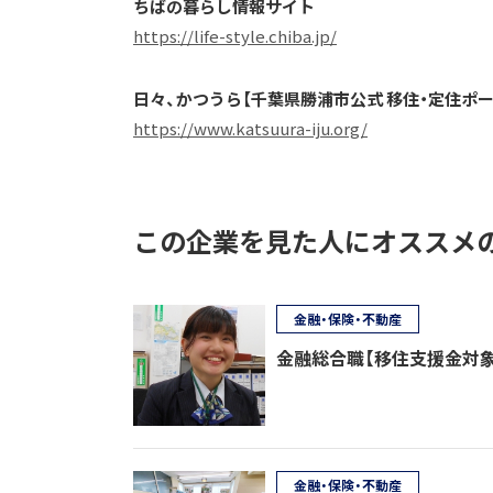
ちばの暮らし情報サイト
https://life-style.chiba.jp/
日々、かつうら【千葉県勝浦市公式 移住・定住ポ
https://www.katsuura-iju.org/
この企業を見た人にオススメ
金融・保険・不動産
金融総合職【移住支援金対象
金融・保険・不動産