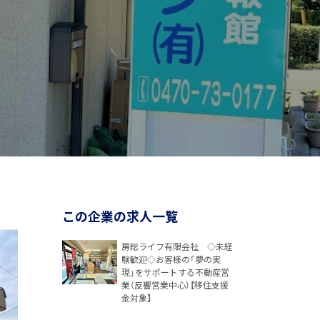
この企業の求人一覧
房総ライフ有限会社 ◇未経
験歓迎◇お客様の「夢の実
現」をサポートする不動産営
業（反響営業中心）【移住支援
金対象】