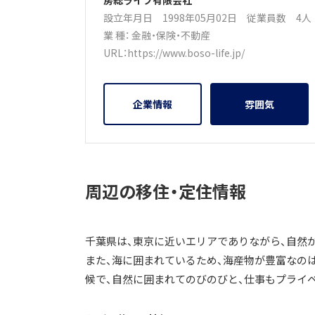
房総ライフ有限会社
設立年月日 1998年05月02日
従業員数 4
業 種：
金融・保険・不動産
URL：
https://www.boso-life.jp/
企業情報
雰囲気
周辺の移住・定住情報
千葉県は、東京に近いエリアでありながら、自然
また、海に囲まれているため、海産物が豊富なの
候で、自然に囲まれてのびのびと、仕事もプライ