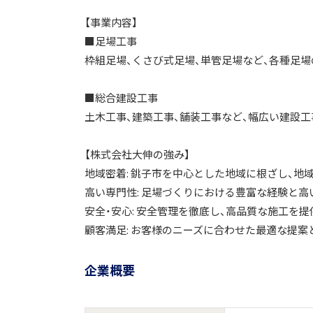
【事業内容】
■足場工事
枠組足場、くさび式足場、単管足場など、各種足場
■総合建設工事
土木工事、建築工事、舗装工事など、幅広い建設
【株式会社大伸の強み】
地域密着: 銚子市を中心とした地域に根ざし、地
高い専門性: 足場づくりにおける豊富な経験と高
安全・安心: 安全管理を徹底し、高品質な施工を提
顧客満足: お客様のニーズに合わせた最適な提案
企業概要