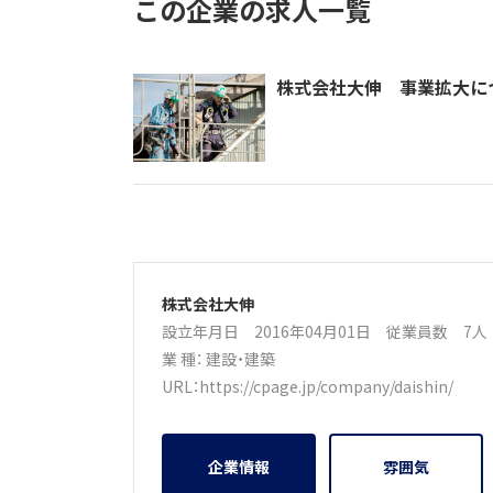
この企業の求人一覧
株式会社大伸 事業拡大に
株式会社大伸
設立年月日 2016年04月01日
従業員数 7
業 種：
建設・建築
URL：
https://cpage.jp/company/daishin/
企業情報
雰囲気