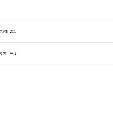
尻町211
宮内 光明