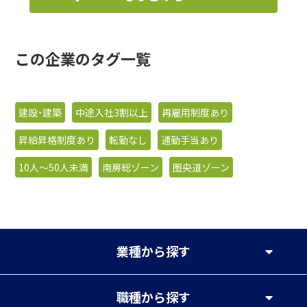
この企業のタグ一覧
建設・建築
中途入社3割以上
再雇用制度あり
昇給昇格制度あり
転勤なし
通勤手当あり
10人〜50人未満
南房総ゾーン
圏央道ゾーン
業種
から探す
職種
から探す