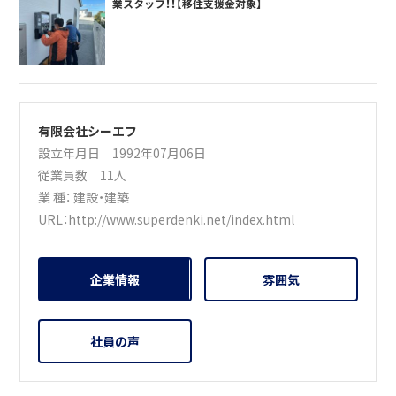
業スタッフ！！【移住支援金対象】
有限会社シーエフ
設立年月日 1992年07月06日
従業員数 11人
業 種：
建設・建築
URL：
http://www.superdenki.net/index.html
企業情報
雰囲気
社員の声