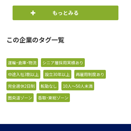
もっとみる
この企業のタグ一覧
運輸・倉庫・物流
シニア層採用実績あり
中途入社3割以上
設立30年以上
再雇用制度あり
完全週休2日制
転勤なし
10人〜50人未満
圏央道ゾーン
香取・東総ゾーン