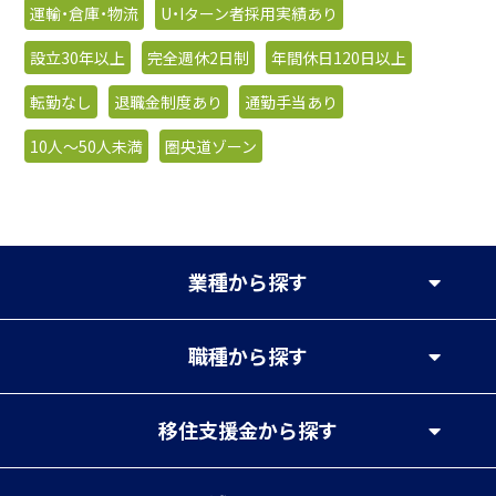
運輸・倉庫・物流
U・Iターン者採用実績あり
設立30年以上
完全週休2日制
年間休日120日以上
転勤なし
退職金制度あり
通勤手当あり
10人〜50人未満
圏央道ゾーン
業種
から探す
職種
から探す
移住支援金
から探す