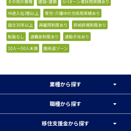
その他の業種
建設・建築
U・Iターン者採用実績あり
中途入社3割以上
育児・介護中の方採用実績あり
設立30年以上
再雇用制度あり
昇給昇格制度あり
転勤なし
退職金制度あり
通勤手当あり
10人〜50人未満
圏央道ゾーン
業種
から探す
職種
から探す
移住支援金
から探す