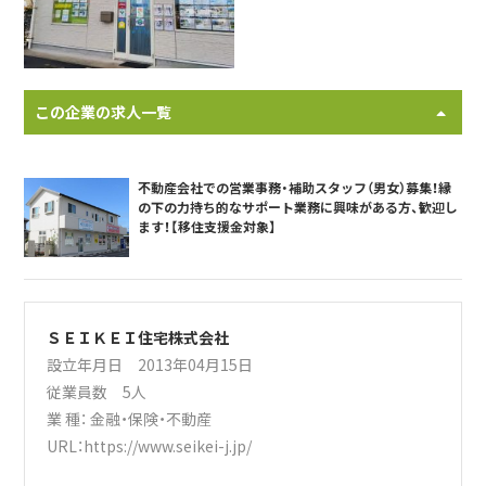
この企業の求人一覧
不動産会社での営業事務・補助スタッフ（男女）募集！縁
の下の力持ち的なサポート業務に興味がある方、歓迎し
ます！【移住支援金対象】
ＳＥＩＫＥＩ住宅株式会社
設立年月日 2013年04月15日
従業員数 5人
業 種：
金融・保険・不動産
URL：
https://www.seikei-j.jp/