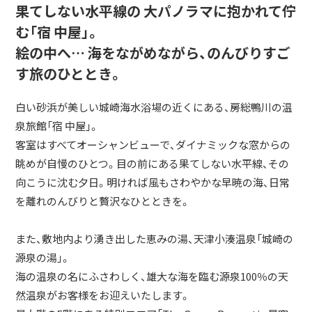
果てしない水平線の 大パノラマに抱かれて佇
む「宿 中屋」。
絵の中へ… 海をながめながら、のんびりすご
す旅のひととき。
白い砂浜が美しい城崎海水浴場の近くにある、房総鴨川の温
泉旅館「宿 中屋」。
客室はすべてオーシャンビューで、ダイナミックな窓からの
眺めが自慢のひとつ。目の前にある果てしない水平線、その
向こうに沈む夕日。明ければ風もさわやかな早暁の海、日常
を離れのんびりと贅沢なひとときを。
また、敷地内より湧き出した恵みの湯、天津小湊温泉「城崎の
源泉の湯」。
海の温泉の名にふさわしく、雄大な海を臨む源泉100％の天
然温泉がお客様をお迎えいたします。