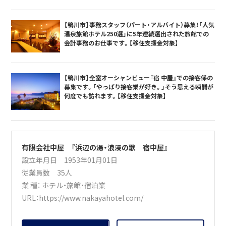
【鴨川市】事務スタッフ（パート・アルバイト）募集！「人気
温泉旅館ホテル250選」に5年連続選出された旅館での
会計事務のお仕事です。【移住支援金対象】
【鴨川市】全室オーシャンビュー『宿 中屋』での接客係の
募集です。「やっぱり接客業が好き。」そう思える瞬間が
何度でも訪れます。【移住支援金対象】
有限会社中屋 『浜辺の湯・浪漫の歌 宿中屋』
設立年月日 1953年01月01日
従業員数 35人
業 種：
ホテル・旅館・宿泊業
URL：
https://www.nakayahotel.com/