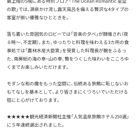
最上階の5階にある特別フロア「The Ocean Romantic 星空
の歌」では、源泉かけ流し露天風呂を備える贅沢な4タイプの
客室が揃い優雅なひとときを。
落ち着いた雰囲気のロビーでは「音楽の夕べ」が開催され（夜
８時～、不定期）、また、ゆったりと料理を味わえる3カ所の食
事処では「農林水産大臣賞」を受賞した料理長が腕をふるっ
た、南房総の海の幸・山の幸、贅をつくした味わいをこころゆ
くまでお楽しみいただけます。
モダンな和の趣をもった空間に、伝統ある旅館に恥じないお
もてなしを基本として、より皆さまにくつろいでいただける
宿にと心がけております。
★★★★★観光経済新聞社主催「人気温泉旅館ホテル250選」
に５年連続選出されました。