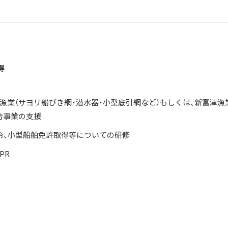
得
漁業（サヨリ船びき網・潜水器・小型底引網など）もしくは、新富津漁
合事業の支援
令、小型船舶免許取得等についての研修
PR