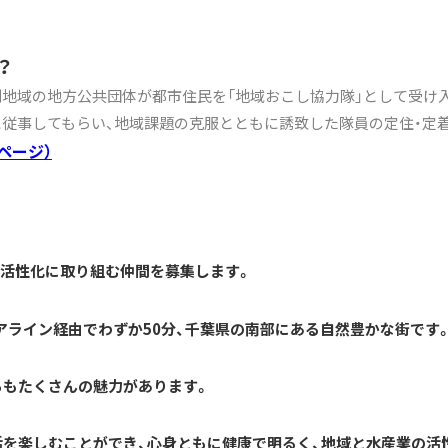
？
利地域の地方公共団体が都市住民を「地域おこし協力隊」として受け入
に従事してもらい、地域課題の克服とともに誘致した隊員の定住・定
ページ）
の活性化に取り組む仲間を募集します。
アライン経由でわずか50分、千葉県の南部にある自然豊かな街です
らもたくさんの魅力があります。
活を楽しむことができ、心身ともに健康で明るく、地域と水産業の活