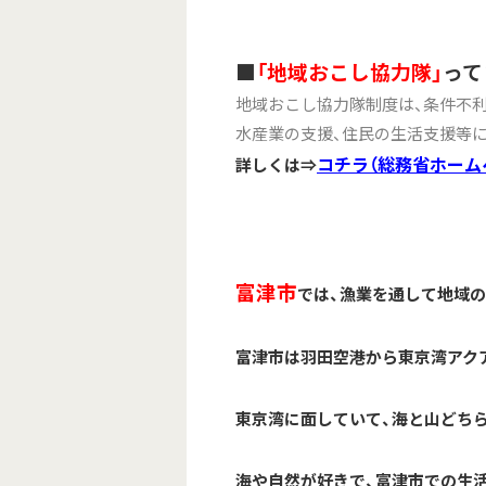
■
「地域おこし協力隊」
って
地域おこし協力隊制度は、条件不
水産業の支援、住民の生活支援等
コチラ（総務省ホーム
詳しくは⇒
富津市
では、漁業を通して地域
富津市は羽田空港から東京湾アク
東京湾に面していて、海と山どち
海や自然が好きで、富津市での生