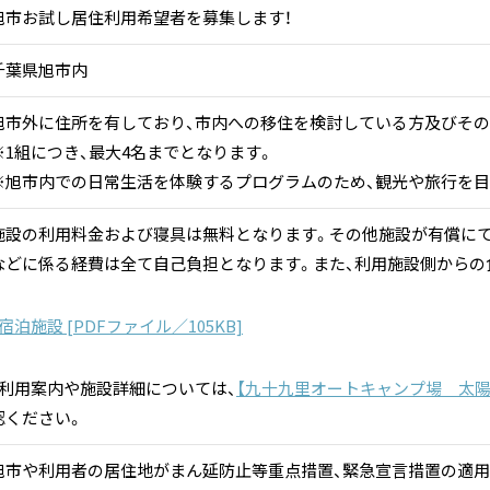
旭市お試し居住利用希望者を募集します！
千葉県旭市内
旭市外に住所を有しており、市内への移住を検討している方及びその
※1組につき、最大4名までとなります。
※旭市内での日常生活を体験するプログラムのため、観光や旅行を目
施設の利用料金および寝具は無料となります。その他施設が有償にて
などに係る経費は全て自己負担となります。また、利用施設側からの
宿泊施設 [PDFファイル／105KB]
・利用案内や施設詳細については、
【九十九里オートキャンプ場 太陽
認ください。
旭市や利用者の居住地がまん延防止等重点措置、緊急宣言措置の適