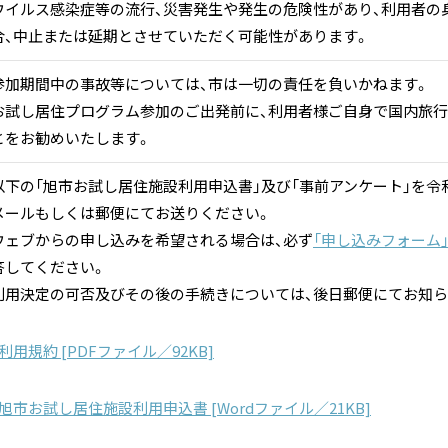
ウイルス感染症等の流行、災害発生や発生の危険性があり、利用者の
合、中止または延期とさせていただく可能性があります。
参加期間中の事故等については、市は一切の責任を負いかねます。
お試し居住プログラム参加のご出発前に、利用者様ご自身で国内旅
とをお勧めいたします。
以下の「旭市お試し居住施設利用申込書」及び「事前アンケート」を令和5
メールもしくは郵便にてお送りください。
ウェブからの申し込みを希望される場合は、必ず
「申し込みフォーム
答してください。
利用決定の可否及びその後の手続きについては、後日郵便にてお知ら
利用規約 [PDFファイル／92KB]
旭市お試し居住施設利用申込書 [Wordファイル／21KB]