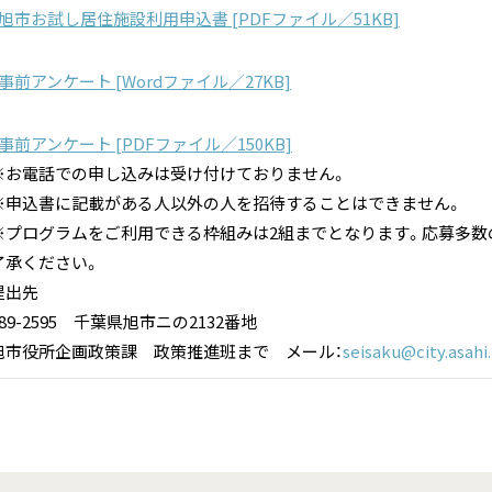
旭市お試し居住施設利用申込書 [PDFファイル／51KB]
事前アンケート [Wordファイル／27KB]
事前アンケート [PDFファイル／150KB]
​※お電話での申し込みは受け付けておりません。​
※申込書に記載がある人以外の人を招待することはできません。
※プログラムをご利用できる枠組みは2組までとなります。応募多数
了承ください。
提出先
289-2595 千葉県旭市ニの2132番地
旭市役所企画政策課 政策推進班まで メール：
seisaku@city.asahi.