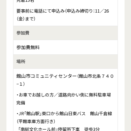
要事前に電話にて申込み（申込み締切り：11／26
（金）まで）
参加費
参加費無料
場所
館山市コミュニティセンター
（館山市北条７４０
−１）
・お車でお越しの方／道路向かい側に無料駐車場
完備
・JR「館山駅」東口から館山日東バス 館山千倉線
（
平館
車庫方面行き）
「南総文化ホール前」停留所下車 徒歩3分