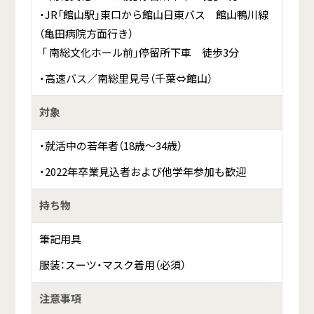
・JR「館山駅」東口から館山日東バス 館山鴨川線
（亀田病院方面行き）
「 南総文化ホール前」停留所下車 徒歩3分
・高速バス／南総里見号（千葉⇔館山）
対象
・就活中の若年者（18歳～34歳）
・2022年卒業見込者および他学年参加も歓迎
持ち物
筆記用具
服装：スーツ・マスク着用（必須）
注意事項