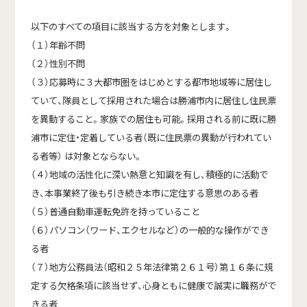
以下のすべての項目に該当する方を対象とします。
（１）年齢不問
（２）性別不問
（３）応募時に３大都市圏をはじめとする都市地域等に居住し
ていて、隊員として採用された場合は勝浦市内に居住し住民票
を異動すること。家族での居住も可能。採用される前に既に勝
浦市に定住・定着している者（既に住民票の異動が行われてい
る者等） は対象とならない。
（４）地域の活性化に深い熱意と知識を有し、積極的に活動で
き、本事業終了後も引き続き本市に定住する意思のある者
（５）普通自動車運転免許を持っていること
（６）パソコン（ワード、エクセルなど）の一般的な操作ができ
る者
（７）地方公務員法（昭和２５年法律第２６１号）第１６条に規
定する欠格条項に該当せず、心身ともに健康で誠実に職務がで
きる者