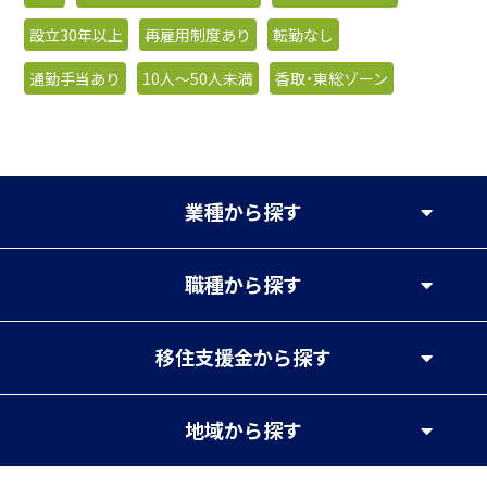
設立30年以上
再雇用制度あり
転勤なし
通勤手当あり
10人〜50人未満
香取・東総ゾーン
業種
から探す
職種
から探す
移住支援金
から探す
地域
から探す