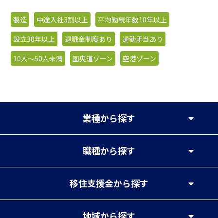
製造
中途入社3割以上
平均勤続年数10年以上
設立30年以上
退職金制度あり
通勤手当あり
10人〜50人未満
圏央道ゾーン
空港ゾーン
業種
から探す
職種
から探す
移住支援金
から探す
地域
から探す