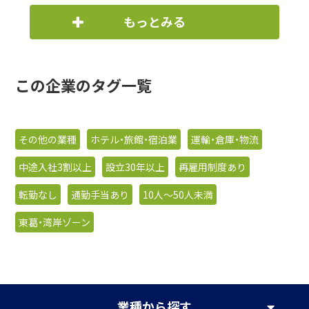
もっとみる
この企業のタグ一覧
その他の業種
ホテル・旅館・宿泊業
運輸・倉庫・物流
中途入社3割以上
設立30年以上
再雇用制度あり
転勤なし
通勤手当あり
10人〜50人未満
東葛・湾岸ゾーン
業種
から探す