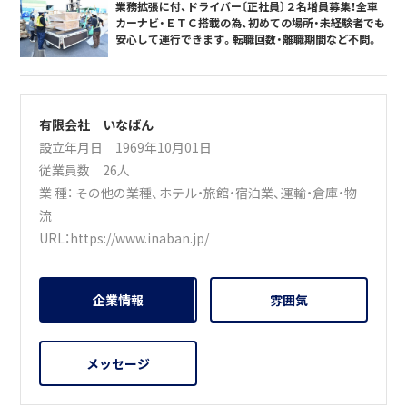
業務拡張に付、ドライバー〔正社員〕２名増員募集！全車
カーナビ・ＥＴＣ搭載の為、初めての場所・未経験者でも
安心して運行できます。転職回数・離職期間など不問。
有限会社 いなばん
設立年月日 1969年10月01日
従業員数 26人
業 種：
その他の業種
、
ホテル・旅館・宿泊業
、
運輸・倉庫・物
流
URL：
https://www.inaban.jp/
企業情報
雰囲気
メッセージ