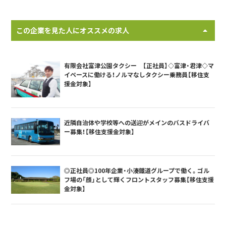
この企業を見た人にオススメの求人
有限会社富津公園タクシー 【正社員】◇富津・君津◇マ
イペースに働ける！ノルマなしタクシー乗務員【移住支
援金対象】
近隣自治体や学校等への送迎がメインのバスドライバ
ー募集！【移住支援金対象】
◎正社員◎100年企業・小湊鐵道グループで働く。ゴル
フ場の「顔」として輝くフロントスタッフ募集【移住支援
金対象】