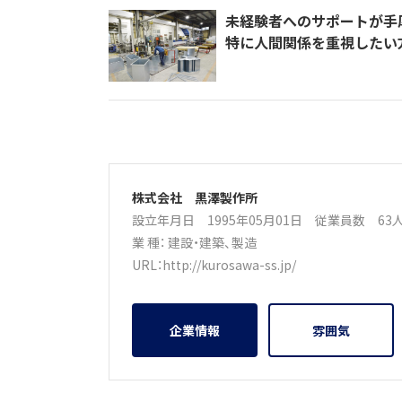
未経験者へのサポートが手厚
特に人間関係を重視したい
株式会社 黒澤製作所
設立年月日 1995年05月01日
従業員数 6
業 種：
建設・建築
、
製造
URL：
http://kurosawa-ss.jp/
企業情報
雰囲気