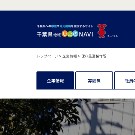
トップページ
>
企業情報
>
（株）黒澤製作所
企業情報
雰囲気
社員