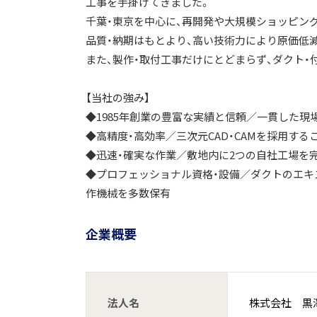
工事を手掛けてきました。
千葉・東京を中心に、再開発や大規模ショッピン
品質・納期はもとより、高い技術力により原価低
また、製作・取付工事だけにとどまらず、ダクト・
【当社の強み】
◆1985年創業の豊富な実績と信頼／一貫した現場
◆高精度・高効率／三次元CAD・CAMを採用す
◆迅速・確実な作業／敷地内に2つの自社工場を
◆プロフェッショナル資格・設備／ダクトのエキ
作機械を多数保有
企業概要
法人名
株式会社 黒