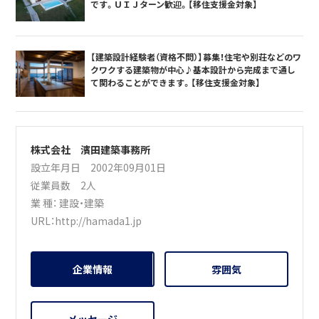
です。ＵＩＪターン歓迎。【移住支援金対象】
【建築設計経験者（資格不問）】募集！住宅や別荘などのワ
クワクする建築物が中心♪基本設計から完成まで通し
て関わることができます。【移住支援金対象】
株式会社 濱田建築事務所
設立年月日 2002年09月01日
従業員数 2人
業 種：
建設・建築
URL：
http://hamada1.jp
企業情報
雰囲気
メッセージ