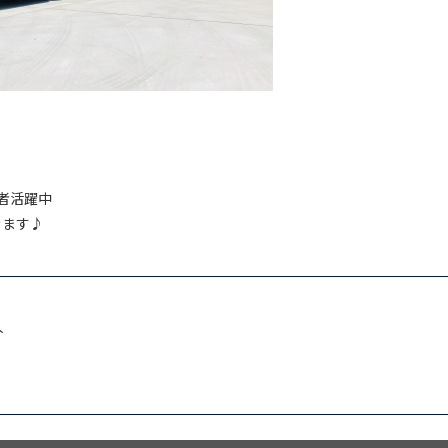
者活躍中
きます♪
人