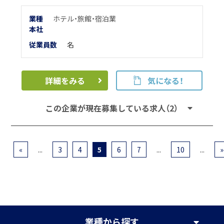
業種
ホテル・旅館・宿泊業
本
社
従業員数
名
詳細をみる
気になる！
この企業が現在募集している求人（2）
«
...
3
4
5
6
7
...
10
...
»
業種
から探す