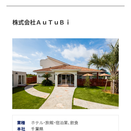
株式会社ＡｕＴｕＢｉ
業種
ホテル・旅館・宿泊業
、
飲食
本
社
千葉県