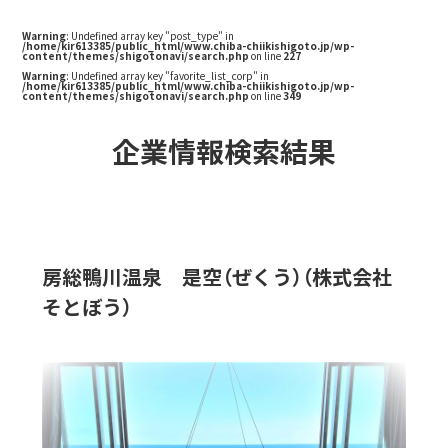
Warning
: Undefined array key "post_type" in
/home/kir613385/public_html/www.chiba-chiikishigoto.jp/wp-
content/themes/shigotonavi/search.php
on line
227
Warning
: Undefined array key "favorite_list_corp" in
/home/kir613385/public_html/www.chiba-chiikishigoto.jp/wp-
content/themes/shigotonavi/search.php
on line
349
企業情報検索結果
房総鴨川温泉 是空（ぜくう）（株式会社
そとぼう）