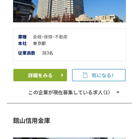
業種
金融・保険・不動産
本
社
東京都
従業員数
383名
詳細をみる
気になる！
この企業が現在募集している求人（1）
館山信用金庫