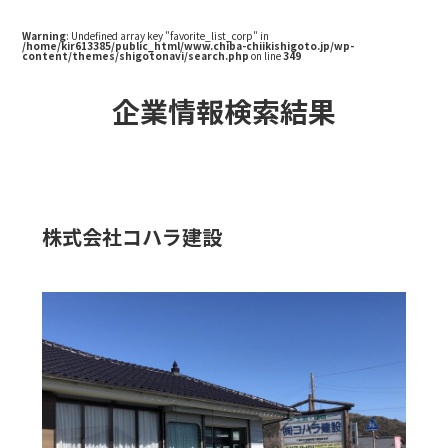
Warning
: Undefined array key "favorite_list_corp" in
/home/kir613385/public_html/www.chiba-chiikishigoto.jp/wp-
content/themes/shigotonavi/search.php
on line
349
企業情報検索結果
株式会社コハラ建設