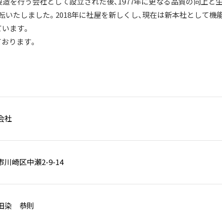
製造を行う会社として設立された後、1977年に更なる品質の向上と
いたしました。2018年に社屋を新しくし、現在は新本社として機能
ています。
おります。
会社
川崎区中瀬2-9-14
田染 恭則